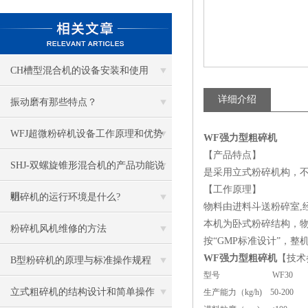
CH槽型混合机的设备安装和使用
详细介绍
振动磨有那些特点？
WFJ超微粉碎机设备工作原理和优势
WF强力型粗碎机
【产品特点】
SHJ-双螺旋锥形混合机的产品功能说
是采用立式粉碎机构，
【工作原理】
明
粗碎机的运行环境是什么?
物料由进料斗送粉碎室
本机为卧式粉碎结构，
粉碎机风机维修的方法
按“GMP标准设计”，
WF强力型粗碎机
【技术
B型粉碎机的原理与标准操作规程
型号
WF30
立式粗碎机的结构设计和简单操作
生产能力（kg/h)
50-200