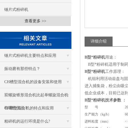
锤片式粉碎机
查看更多 >>
详细介绍
锤片式粉碎机主要特点和应用
B型*粉碎机
用途：
B型*粉碎机
适用于制
振动磨有那些特点？
B型*粉碎机
工作原理：
机
组利用活动齿盘与固
CH槽型混合机的设备安装和使用
进入捕集袋，粉尘由吸尘
低企业成本，目前已达到
双螺旋锥形混合机比起单螺旋混合机
B型*粉碎机
技术参数 ：
型 号
2
有哪些优点？
CH槽型混合机的特点和应用
生产能力（kg/h）
6
粗碎机的运行环境是什么?
进料粒度（mm）
< 