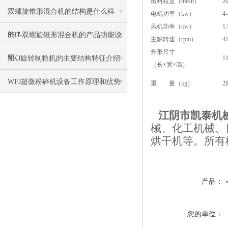
出料粒度（mesh）
2
双螺旋锥形混合机的结构是什么样
电机功率（kw）
4-
风机功率（kw）
1.
的？
SHJ-双螺旋锥形混合机的产品功能说
主轴转速（rpm）
4
外形尺寸
明
XKJ旋转制粒机的主要结构特征介绍
1
（长×宽×高）
WFJ超微粉碎机设备工作原理和优势
重 量（kg）
2
江阴市凯泰机
械、化工机械、
烘干机等。所有
产品：
您的单位：