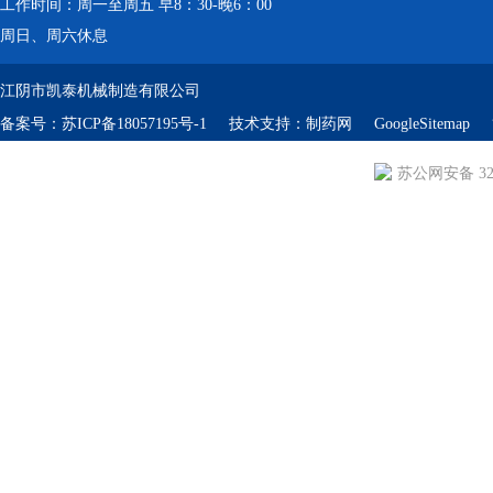
工作时间：周一至周五 早8：30-晚6：00
周日、周六休息
江阴市凯泰机械制造有限公司
备案号：
苏ICP备18057195号-1
技术支持：
制药网
GoogleSitemap
苏公网安备 320