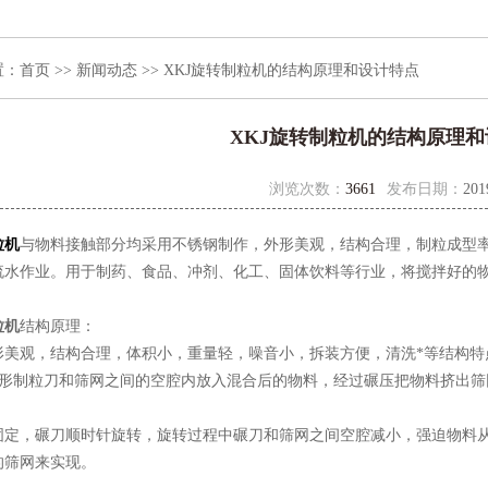
置：
首页
>>
新闻动态
>> XKJ旋转制粒机的结构原理和设计特点
XKJ旋转制粒机的结构原理
浏览次数：
3661
发布日期：
201
粒机
与物料接触部分均采用不锈钢制作，外形美观，结构合理，制粒成型
流水作业。用于制药、食品、冲剂、化工、固体饮料等行业，将搅拌好的
粒机
结构原理：
形美观，结构合理，体积小，重量轻，噪音小，拆装方便，清洗*等结构特
S形制粒刀和筛网之间的空腔内放入混合后的物料，经过碾压把物料挤
固定，碾刀顺时针旋转，旋转过程中碾刀和筛网之间空腔减小，强迫物料
的筛网来实现。