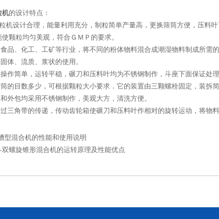
粒机
的设计特点：
旋转制粒机设计合理，能量利用充分，制粒简单产量高，更换筛筒方便，压料
能使颗粒均匀美观，符合ＧＭＰ的要求。
药、食品、化工、工矿等行业，将不同的粉体物料混合成潮湿物料制成所需
半固体、流质、浆状的使用。
力，操作简单，运转平稳，碾刀和压料叶均为不锈钢制作，斗座下面保证处
眼筛筒的目数多少，可根据颗粒大小要求．它的装置由三颗螺栓固定，装拆
触处和外包均采用不锈钢制作，美观大方，清洗方便。
机经过三角带的传递，传动齿轮箱使碾刀和压料叶作相对的旋转运动，将物
H槽型混合机的性能和使用说明
HJ-双螺旋锥形混合机的运转原理及性能优点