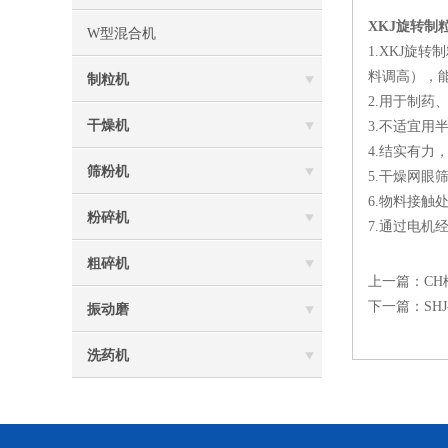
XKJ旋转制
W型混合机
1.XKJ
料调高），
制粒机
2.用于制
干燥机
3.不适宜用
4.结实有
筛粉机
5.干燥网
6.物料接
粉碎机
7.通过电
粗碎机
上一篇：
C
下一篇：
S
振动磨
洗药机