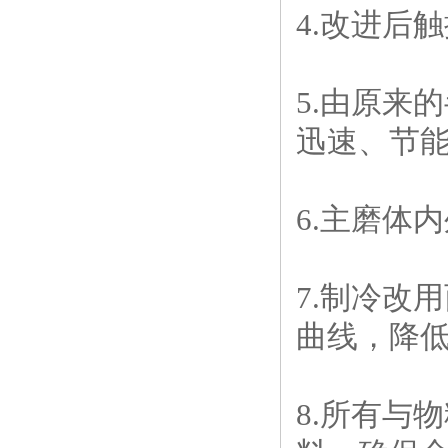
4.改进后
5.由原来
迅速、节
6.主磨体
7.制冷改
曲线，降
8.所有与