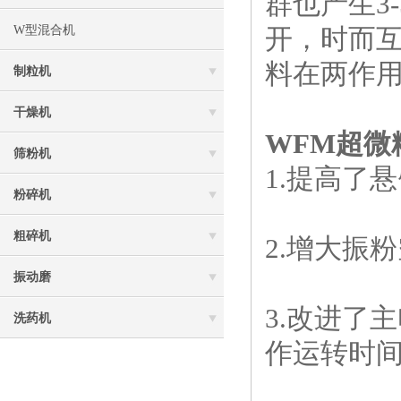
群也产生3
W型混合机
开，时而
料在两作
制粒机
干燥机
WFM超微
筛粉机
1.提高了
粉碎机
粗碎机
2.增大振
振动磨
3.改进了
洗药机
作运转时